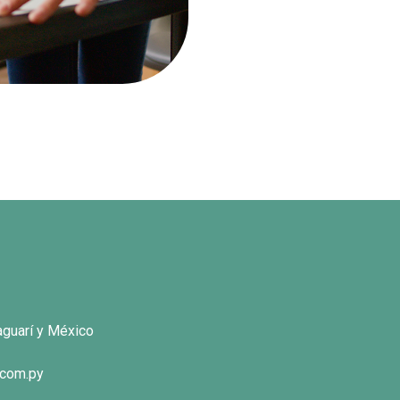
aguarí y México
.com.py