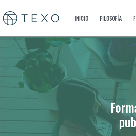
INICIO
FILOSOFÍA
F
Formá
pub